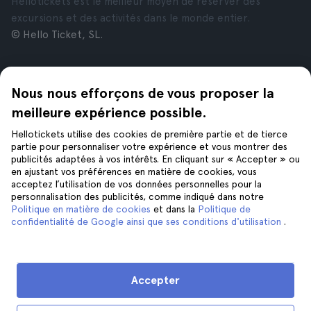
Hellotickets est le meilleur moyen de réserver des
excursions et des activités dans le monde entier.
© Hello Ticket, SL.
Entreprise
Villes
Nous nous efforçons de vous proposer la
À propos de nous
New York
Offres d’emploi
Rome
meilleure expérience possible.
Affiliés
Paris
Hellotickets utilise des cookies de première partie et de tierce
Avis
Londres
partie pour personnaliser votre expérience et vous montrer des
Confidentialité
Grenade
publicités adaptées à vos intérêts. En cliquant sur « Accepter » ou
en ajustant vos préférences en matière de cookies, vous
Conditions générales
Cracovie
acceptez l’utilisation de vos données personnelles pour la
Mentions Légales
Tenerife
personnalisation des publicités, comme indiqué dans notre
Cookies
Politique en matière de cookies
et dans la
Politique de
confidentialité de Google ainsi que ses conditions d'utilisation
.
Aide
Suivez-nous sur
Aide
Accepter
Nous contacter