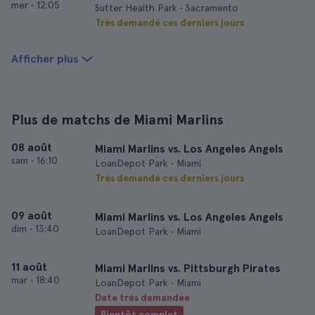
mer
•
12:05
Sutter Health Park • Sacramento
Très demandé ces derniers jours
Afficher plus
Plus de matchs de Miami Marlins
08 août
Miami Marlins vs. Los Angeles Angels
sam
•
16:10
LoanDepot Park • Miami
Très demandé ces derniers jours
09 août
Miami Marlins vs. Los Angeles Angels
dim
•
13:40
LoanDepot Park • Miami
11 août
Miami Marlins vs. Pittsburgh Pirates
mar
•
18:40
LoanDepot Park • Miami
Date très demandée
Bientôt complet