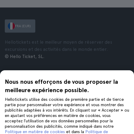
FRA (EUR)
Hellotickets est le meilleur moyen de réserver des
excursions et des activités dans le monde entier.
© Hello Ticket, SL.
Entreprise
Villes
Nous nous efforçons de vous proposer la
À propos de nous
New York
Offres d’emploi
Rome
meilleure expérience possible.
Affiliés
Paris
Hellotickets utilise des cookies de première partie et de tierce
Avis
Londres
partie pour personnaliser votre expérience et vous montrer des
Confidentialité
Grenade
publicités adaptées à vos intérêts. En cliquant sur « Accepter » ou
en ajustant vos préférences en matière de cookies, vous
Conditions générales
Cracovie
acceptez l’utilisation de vos données personnelles pour la
Mentions Légales
Tenerife
personnalisation des publicités, comme indiqué dans notre
Cookies
Politique en matière de cookies
et dans la
Politique de