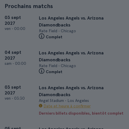
Prochains matchs
03 sept
Los Angeles Angels vs. Arizona
2027
Diamondbacks
ven
•
00:00
Rate Field • Chicago
Complet
04 sept
Los Angeles Angels vs. Arizona
2027
Diamondbacks
sam
•
00:00
Rate Field • Chicago
Complet
03 sept
Los Angeles Angels vs. Arizona
2027
Diamondbacks
ven
•
03:30
Angel Stadium • Los Angeles
Date et heure à confirmer
Derniers billets disponibles, bientôt complet
05 sept