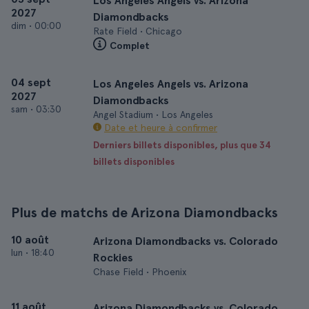
Los Angeles Angels vs. Arizona
2027
Diamondbacks
dim
•
00:00
Rate Field • Chicago
Complet
04 sept
Los Angeles Angels vs. Arizona
2027
Diamondbacks
sam
•
03:30
Angel Stadium • Los Angeles
Date et heure à confirmer
Derniers billets disponibles, plus que 34
billets disponibles
Plus de matchs de Arizona Diamondbacks
10 août
Arizona Diamondbacks vs. Colorado
lun
•
18:40
Rockies
Chase Field • Phoenix
11 août
Arizona Diamondbacks vs. Colorado