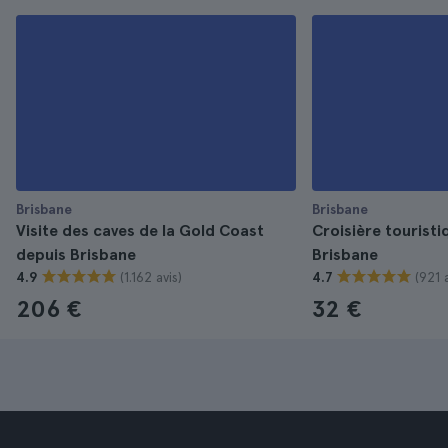
Brisbane
Brisbane
Visite des caves de la Gold Coast
Croisière touristiq
depuis Brisbane
Brisbane
(1.162 avis)
(921 a
4.9
4.7
206 €
32 €