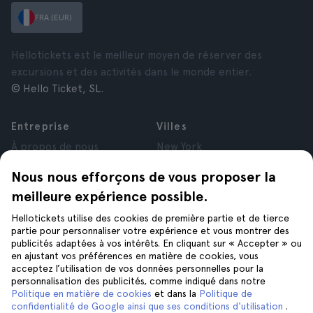
FRA (EUR)
Hellotickets est le meilleur moyen de réserver des
excursions et des activités dans le monde entier.
© Hello Ticket, SL.
Entreprise
Villes
À propos de nous
New York
Offres d’emploi
Rome
Nous nous efforçons de vous proposer la
Affiliés
Paris
meilleure expérience possible.
Avis
Londres
Confidentialité
Grenade
Hellotickets utilise des cookies de première partie et de tierce
Conditions générales
Cracovie
partie pour personnaliser votre expérience et vous montrer des
publicités adaptées à vos intérêts. En cliquant sur « Accepter » ou
Mentions Légales
Tenerife
en ajustant vos préférences en matière de cookies, vous
Cookies
acceptez l’utilisation de vos données personnelles pour la
personnalisation des publicités, comme indiqué dans notre
Politique en matière de cookies
et dans la
Politique de
Aide
Suivez-nous sur
confidentialité de Google ainsi que ses conditions d'utilisation
.