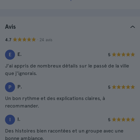
Avis
· 24 avis
4.7
E.
E
5
J'ai appris de nombreux détails sur le passé de la ville
que j'ignorais.
P.
P
5
Un bon rythme et des explications claires, à
recommander.
I.
I
5
Des histoires bien racontées et un groupe avec une
bonne ambiance.