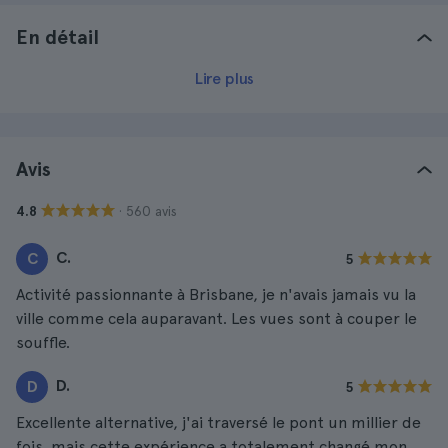
En détail
Lire plus
Avis
· 560 avis
4.8
C.
C
5
Activité passionnante à Brisbane, je n'avais jamais vu la
ville comme cela auparavant. Les vues sont à couper le
souffle.
D.
D
5
Excellente alternative, j'ai traversé le pont un millier de
fois, mais cette expérience a totalement changé mon