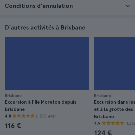
Conditions d'annulation
D'autres activités à Brisbane
Brisbane
Brisbane
Excursion à l'île Moreton depuis
Excursion dans les
Brisbane
et à la grotte des
(1.339 avis)
4.8
Brisbane
(1.33
4.9
116 €
124 €