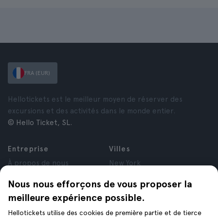
FRA (EUR)
Hellotickets est le meilleur moyen de réserver des
excursions et des activités dans le monde entier.
© Hello Ticket, SL.
Entreprise
Villes
À propos de nous
New York
Offres d’emploi
Rome
Nous nous efforçons de vous proposer la
Affiliés
Paris
meilleure expérience possible.
Avis
Londres
Confidentialité
Grenade
Hellotickets utilise des cookies de première partie et de tierce