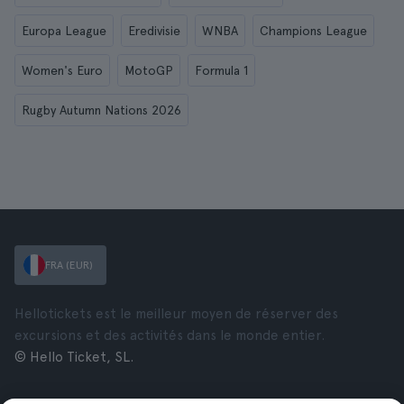
Europa League
Eredivisie
WNBA
Champions League
Women's Euro
MotoGP
Formula 1
Rugby Autumn Nations 2026
FRA (EUR)
Hellotickets est le meilleur moyen de réserver des
excursions et des activités dans le monde entier.
© Hello Ticket, SL.