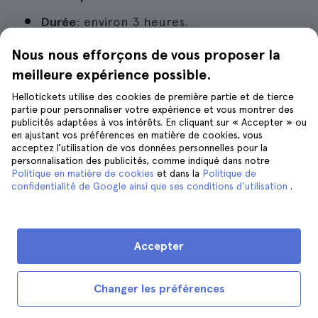
Durée
: environ 3 heures.
Moyen de transport
: la visite se fait en bus.
Nous nous efforçons de vous proposer la
meilleure expérience possible.
Avantages de cette option
: Revivre les
meilleurs moments de la série sur les
Hellotickets utilise des cookies de première partie et de tierce
partie pour personnaliser votre expérience et vous montrer des
plateaux de New York.
publicités adaptées à vos intérêts. En cliquant sur « Accepter » ou
en ajustant vos préférences en matière de cookies, vous
Inconvénients de cette option
: Ne
acceptez l’utilisation de vos données personnelles pour la
personnalisation des publicités, comme indiqué dans notre
comprend pas les boissons ni les repas.
Politique en matière de cookies
et dans la
Politique de
confidentialité de Google ainsi que ses conditions d'utilisation
.
Réserver une visite des plateaux de Gossip
Girl à New York
Accepter
Changer les préférences
6. Une visite pleine de héros et de